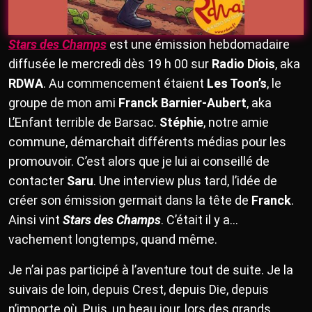
Stars des Champs
est une émission hebdomadaire
diffusée le mercredi dès 19 h 00 sur
Radio Diois
, aka
RDWA
. Au commencement étaient
Les Toon’s
, le
groupe de mon ami
Franck Barnier-Aubert
, aka
L’Enfant terrible de Barsac.
Stéphie
, notre amie
commune, démarchait différents médias pour les
promouvoir. C’est alors que je lui ai conseillé de
contacter
Saru
. Une interview plus tard, l’idée de
créer son émission germait dans la tête de
Franck
.
Ainsi vint
Stars des Champs
. C’était il y a…
vachement longtemps, quand même.
Je n’ai pas participé à l’aventure tout de suite. Je la
suivais de loin, depuis Crest, depuis Die, depuis
n’importe où. Puis, un beau jour, lors des grands