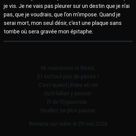
je vis. Je ne vais pas pleurer sur un destin que je n’ai
pas, que je voudrais, que l’on m’impose. Quand je
serai mort, mon seul désir, c’est une plaque sans
tombe où sera gravée mon épitaphe.
Ni couronnes ni fleurs,
Et surtout pas de pleurs !
C’est quand j’étais en vie
Qu’il fallait y penser.
Fi de l’hypocrisie :
Veuillez ne plus passer.
Romans-sur-Isère, le 29 mai 2026