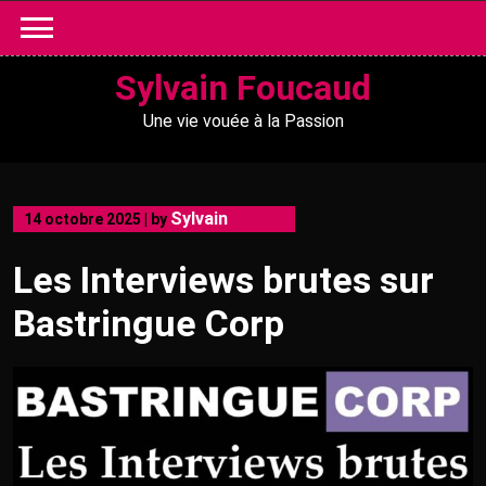
Skip
to
content
Sylvain Foucaud
Une vie vouée à la Passion
Sylvain
14 octobre 2025
|
by
Les Interviews brutes sur
Bastringue Corp