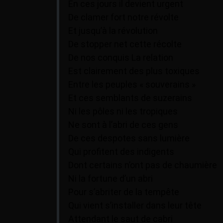
En ces jours il devient urgent
De clamer fort notre révolte
Et jusqu’à la révolution
De stopper net cette récolte
De nos conquis La relation
Est clairement des plus toxiques
Entre les peuples « souverains »
Et ces semblants de suzerains
Ni les pôles ni les tropiques
Ne sont à l’abri de ces gens
De ces despotes sans lumière
Qui profitent des indigents
Dont certains n’ont pas de chaumière
Ni la fortune d’un abri
Pour s’abriter de la tempête
Qui vient s’installer dans leur tête
Attendant le saut de cabri