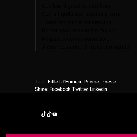
Que leur dignité ne sait faire
Qui fait qu’ils sont restés à terre
Il faut reprendre possession
De nos vies et de notre monde
Ne pas accorder concession
À ces fous dont l’âme est immonde
Tags:
Billlet d'Humeur
,
Poème
,
Poésie
Share:
Facebook
Twitter
Linkedin
TikTok
TikTok
YouTube