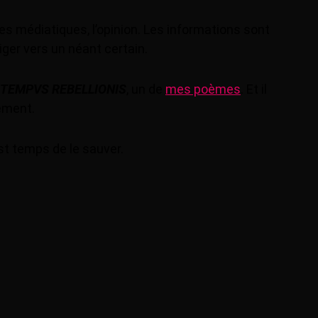
s médiatiques, l’opinion. Les informations sont
riger vers un néant certain.
TEMPVS REBELLIONIS
, un de
mes poèmes
. Et il
ement.
st temps de le sauver.