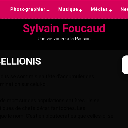
Photographier
Musique
Médias
Ne
+
+
+
Sylvain Foucaud
Une vie vouée à la Passion
ELLIONIS
vidus se sont mis en tête d’accumuler des
mination sur celui-ci.
et de mort sur des populations entières. Ils se
itiques de chefs d’état fantoches. Les
e le nom. C’est en ploutocraties que celles-ci se