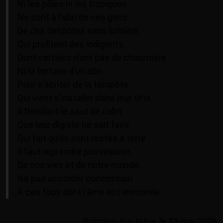
Ni les pôles ni les tropiques
Ne sont à l’abri de ces gens
De ces despotes sans lumière
Qui profitent des indigents
Dont certains n’ont pas de chaumière
Ni la fortune d’un abri
Pour s’abriter de la tempête
Qui vient s’installer dans leur tête
Attendant le saut de cabri
Que leur dignité ne sait faire
Qui fait qu’ils sont restés à terre
Il faut reprendre possession
De nos vies et de notre monde
Ne pas accorder concession
À ces fous dont l’âme est immonde
Romans-sur-Isère, le 13 mai 2026