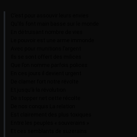
C’est pour assouvir leurs envies
Qu’Ils font main basse sur le monde
En détruisant nombre de vies
Le pouvoir est une arme immonde
Avec pour munitions l’argent
Ils se sont offert des milices
Que l’on nomme parfois polices
En ces jours il devient urgent
De clamer fort notre révolte
Et jusqu’à la révolution
De stopper net cette récolte
De nos conquis La relation
Est clairement des plus toxiques
Entre les peuples « souverains »
Et ces semblants de suzerains