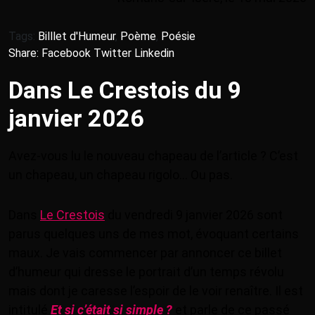
Tags:
Billlet d'Humeur
,
Poème
,
Poésie
Share:
Facebook
Twitter
Linkedin
Dans Le Crestois du 9
janvier 2026
Avez-vous lu le nouveau chapeau de l’article ? C’est
un chapeau, un chapeau rigolo… Ou pas.
Dans
Le Crestois
du vendredi 9 janvier 2026 sont
parus quelques uns de mes mot, évoquant certains
maux. Je vais commencer par annoncer ce billet
d’humeur qui dresse le portrait d’un temps révolu
mais dont je caresse l’espoir de le voir renaître. Il est
intitulé
Et si c’était si simple ?
et parle de ce passé