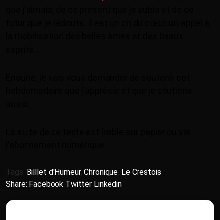
que j’aimais, de ce présent que je subis et de ce
futur que je redoute. Il est un cri du cœur, un appel à
la mobilisation des belles âmes et des beaux
esprits…
Ensuite, je vais vous demander de soutenir cet
hebdomadaire que j’apprécie et que je soutiens
aussi.
La suite de ce texte est lisible sur papier ou via
l’abonnement numérique.
Tags:
Billlet d'Humeur
,
Chronique
,
Le Crestois
Share:
Facebook
Twitter
Linkedin